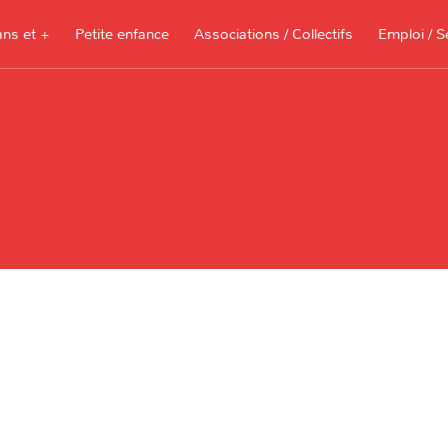
ans et +
Petite enfance
Associations / Collectifs
Emploi / S
Documents à télécharger, sites
ressources pour les parents et les
assistantes maternelles
Je recherche 
Je propose me