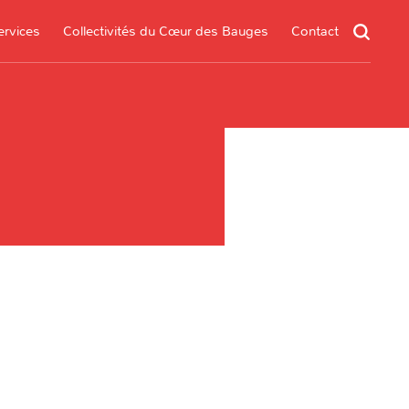
ervices
Collectivités du Cœur des Bauges
Contact
un service
s services