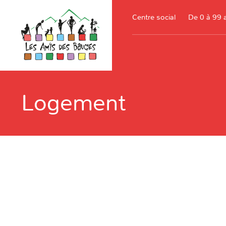
Centre social
De 0 à 99 
Logement