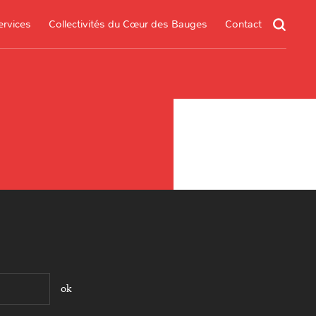
ervices
Collectivités du Cœur des Bauges
Contact
un service
s services
.*