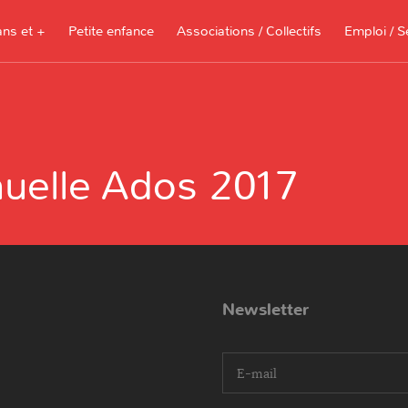
ans et +
Petite enfance
Associations / Collectifs
Emploi / S
Documents à télécharger, sites
ressources pour les parents et les
nnuelle Ados 2017
assistantes maternelles
Je recherche 
Je propose me
Newsletter
I agree terms and conditions