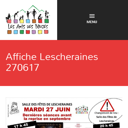
MENU
Affiche Lescheraines
270617