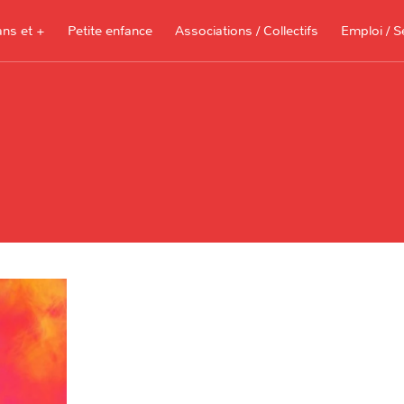
ans et +
Petite enfance
Associations / Collectifs
Emploi / S
Documents à télécharger, sites
ressources pour les parents et les
assistantes maternelles
Je recherche 
Je propose me