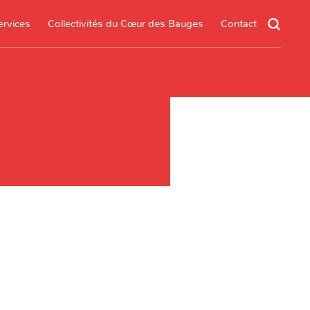
ervices
Collectivités du Cœur des Bauges
Contact
un service
s services