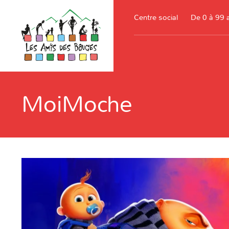
Centre social
De 0 à 99 
MoiMoche