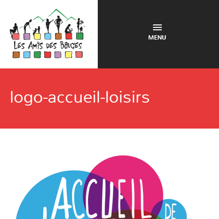
MENU
logo-accueil-loisirs