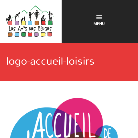
MENU
logo-accueil-loisirs