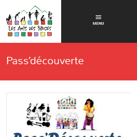
MENU
Pass’découverte