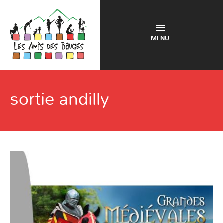
MENU
sortie andilly