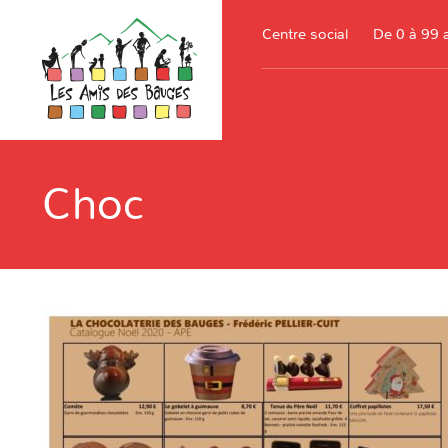
Centre social
De 0 à 99 
Choc