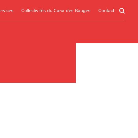
ervices
Collectivités du Cœur des Bauges
Contact
un service
s services