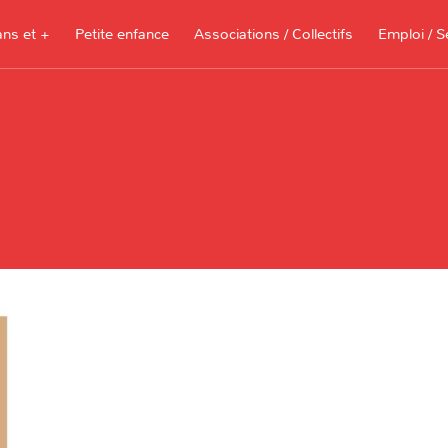
ans et +
Petite enfance
Associations / Collectifs
Emploi / S
Documents à télécharger, sites
ressources pour les parents et les
assistantes maternelles
Je recherche 
Je propose me