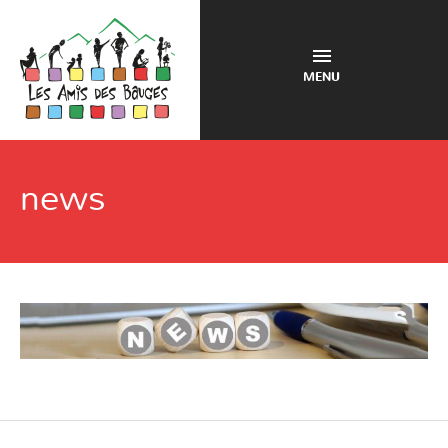
MENU
news