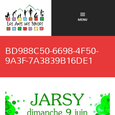
MENU
BD988C50-6698-4F50-
9A3F-7A3839B16DE1