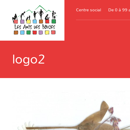
Centre social
De 0 à 99 
logo2