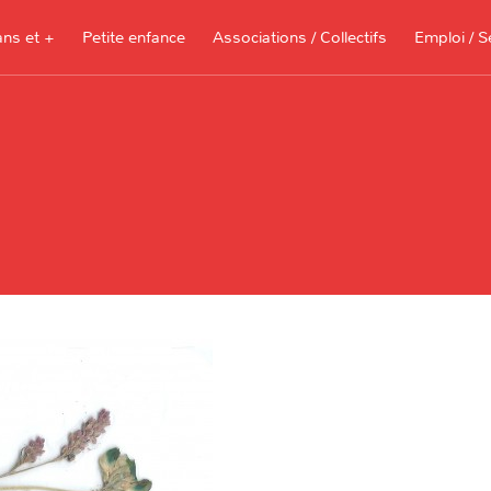
ans et +
Petite enfance
Associations / Collectifs
Emploi / S
Documents à télécharger, sites
ressources pour les parents et les
assistantes maternelles
Je recherche 
Je propose me