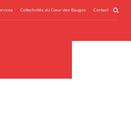
ervices
Collectivités du Cœur des Bauges
Contact
un service
s services