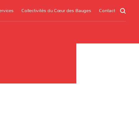
ervices
Collectivités du Cœur des Bauges
Contact
un service
s services