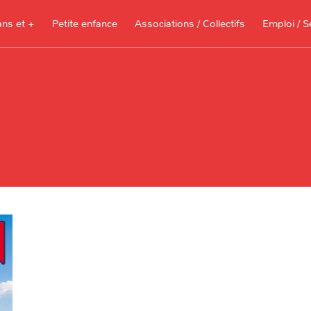
ans et +
Petite enfance
Associations / Collectifs
Emploi / S
Documents à télécharger, sites
ressources pour les parents et les
assistantes maternelles
Je recherche 
Je propose me