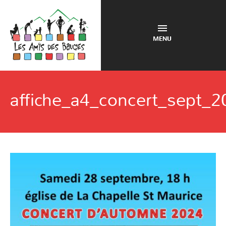
MENU
affiche_a4_concert_sept_2