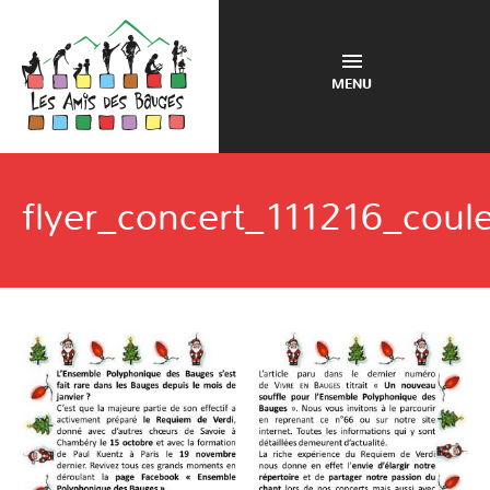
MENU
flyer_concert_111216_coul