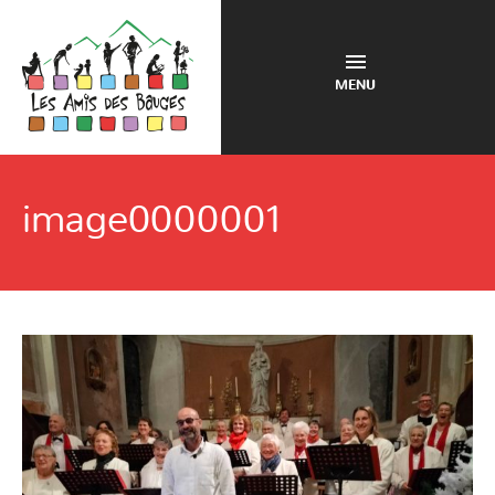
MENU
image0000001