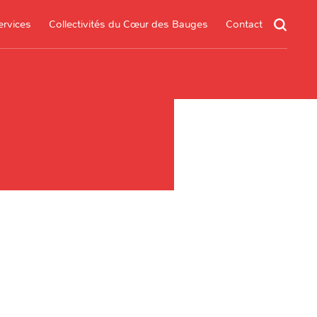
ervices
Collectivités du Cœur des Bauges
Contact
un service
s services