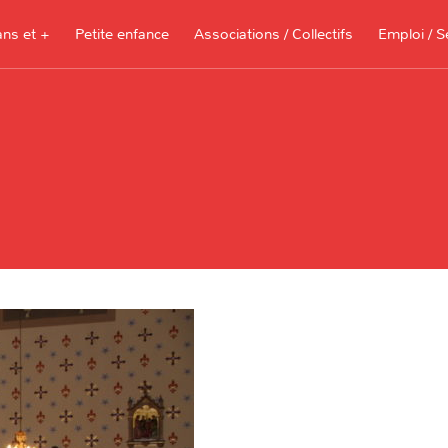
ans et +
Petite enfance
Associations / Collectifs
Emploi / S
Documents à télécharger, sites
ressources pour les parents et les
assistantes maternelles
Je recherche 
Je propose me