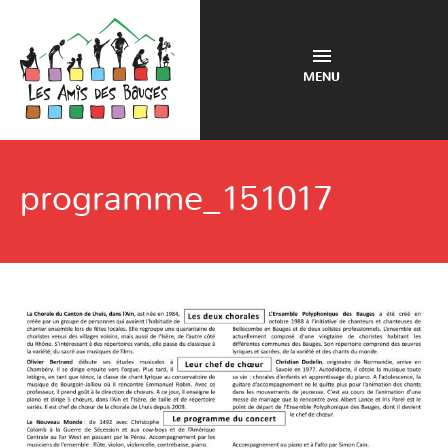
MENU
programme_151017