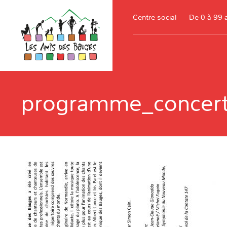
Centre social
De 0 à 99 
programme_concer