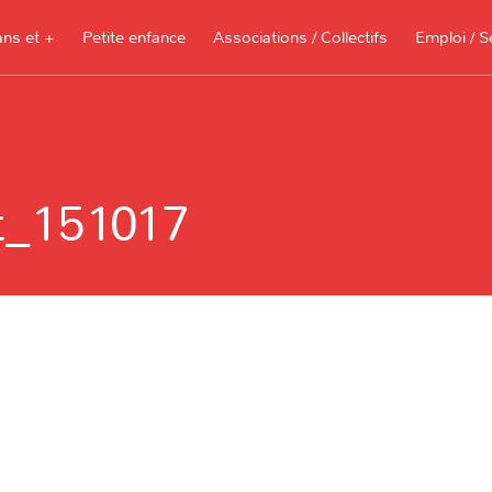
ans et +
Petite enfance
Associations / Collectifs
Emploi / S
Documents à télécharger, sites
ressources pour les parents et les
t_151017
assistantes maternelles
Je recherche 
Je propose me