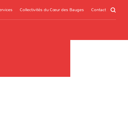
ervices
Collectivités du Cœur des Bauges
Contact
un service
s services