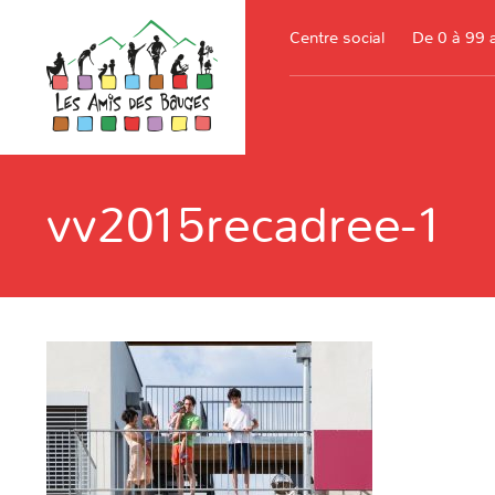
Centre social
De 0 à 99 
vv2015recadree-1