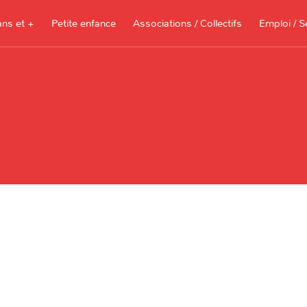
ans et +
Petite enfance
Associations / Collectifs
Emploi / S
Documents à télécharger, sites
ressources pour les parents et les
assistantes maternelles
Je recherche 
Je propose me