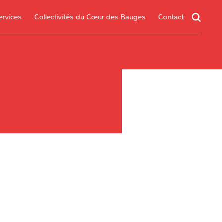
ervices
Collectivités du Cœur des Bauges
Contact
un service
s services