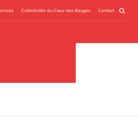
ervices
Collectivités du Cœur des Bauges
Contact
un service
s services