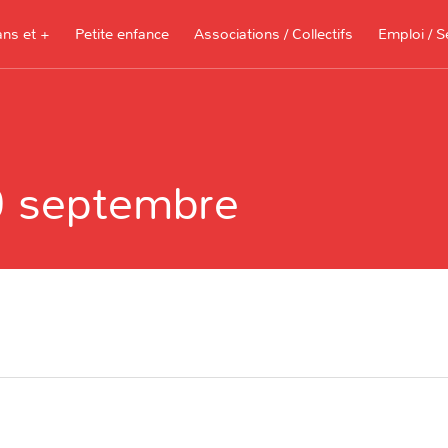
ans et +
Petite enfance
Associations / Collectifs
Emploi / S
Documents à télécharger, sites
ressources pour les parents et les
0 septembre
assistantes maternelles
Je recherche 
Je propose me