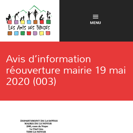
MENU
Avis d’information
réouverture mairie 19 mai
2020 (003)