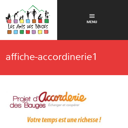
MENU
affiche-accordinerie1