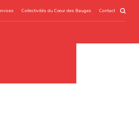
ervices
Collectivités du Cœur des Bauges
Contact
un service
s services