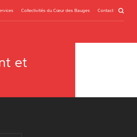
ervices
Collectivités du Cœur des Bauges
Contact
nt et
un service
s services