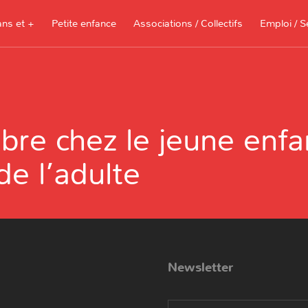
ans et +
Petite enfance
Associations / Collectifs
Emploi / S
Documents à télécharger, sites
ressources pour les parents et les
ibre chez le jeune enfa
assistantes maternelles
Je recherche 
e l’adulte
Je propose me
Newsletter