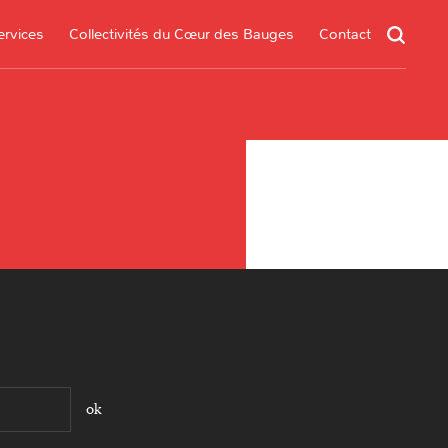
ervices
Collectivités du Cœur des Bauges
Contact
un service
s services
.*