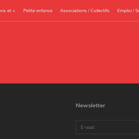
ans et +
Petite enfance
Associations / Collectifs
Emploi / S
Documents à télécharger, sites
ressources pour les parents et les
assistantes maternelles
Je recherche 
Je propose me
Newsletter
I agree terms and conditions