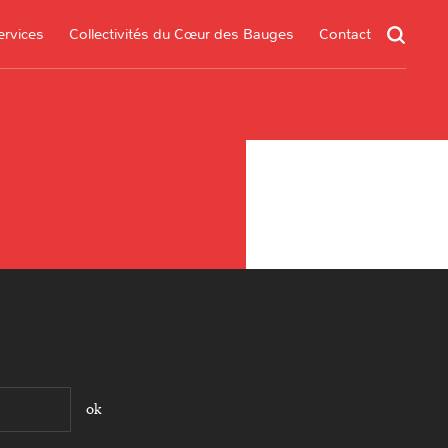
ervices
Collectivités du Cœur des Bauges
Contact
un service
s services
.*