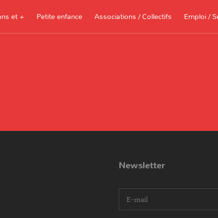
ans et +
Petite enfance
Associations / Collectifs
Emploi / S
Documents à télécharger, sites
ressources pour les parents et les
assistantes maternelles
Je recherche 
Je propose me
Newsletter
I agree terms and conditions