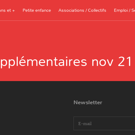
ans et +
Petite enfance
Associations / Collectifs
Emploi / S
Documents à télécharger, sites
ressources pour les parents et les
pplémentaires nov 21
assistantes maternelles
Je recherche 
Je propose me
Newsletter
I agree terms and conditions