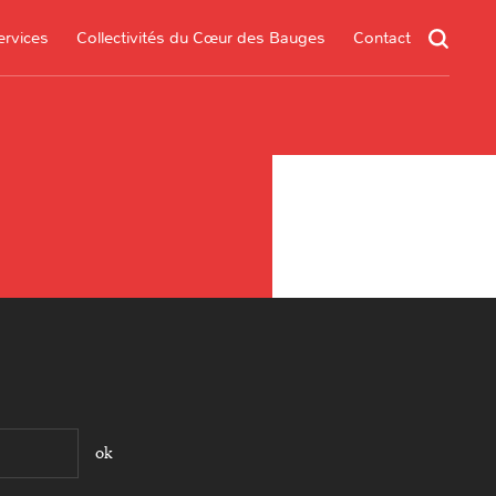
ervices
Collectivités du Cœur des Bauges
Contact
un service
s services
.*