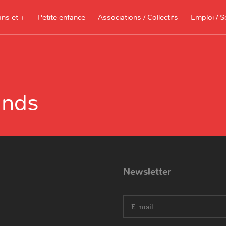
ans et +
Petite enfance
Associations / Collectifs
Emploi / S
Documents à télécharger, sites
ressources pour les parents et les
ands
assistantes maternelles
Je recherche 
Je propose me
Newsletter
I agree terms and conditions