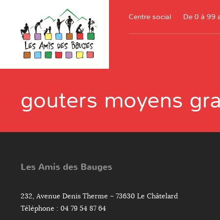
Centre social
De 0 à 99 
gouters moyens gr
Les Amis des Bauges
232, Avenue Denis Therme – 73630 Le Châtelard
Téléphone : 04 79 54 87 64