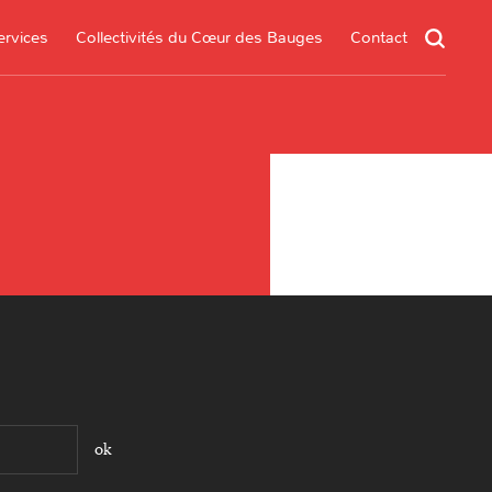
ervices
Collectivités du Cœur des Bauges
Contact
un service
s services
.*