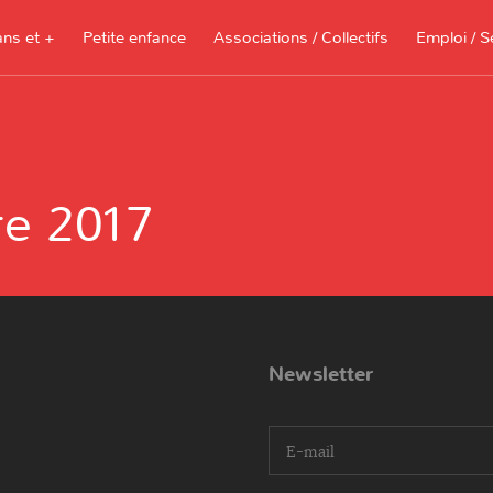
ans et +
Petite enfance
Associations / Collectifs
Emploi / S
Documents à télécharger, sites
ressources pour les parents et les
vre 2017
assistantes maternelles
Je recherche 
Je propose me
Newsletter
I agree terms and conditions