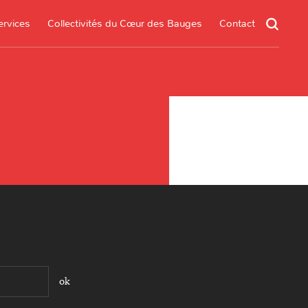
ervices
Collectivités du Cœur des Bauges
Contact
un service
s services
.*