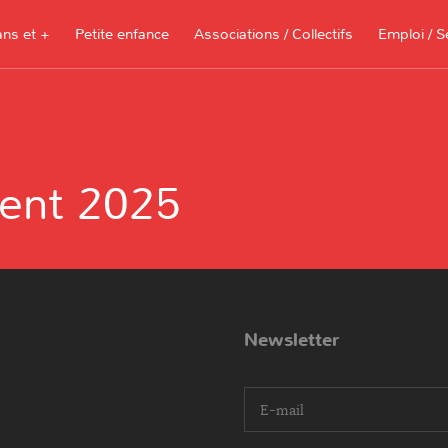
ans et +
Petite enfance
Associations / Collectifs
Emploi / S
Documents à télécharger, sites
ressources pour les parents et les
vent 2025
assistantes maternelles
Je recherche 
Je propose me
Newsletter
I agree terms and conditions