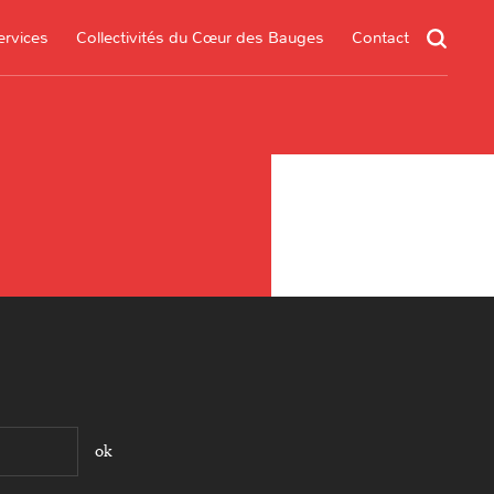
ervices
Collectivités du Cœur des Bauges
Contact
un service
s services
.*