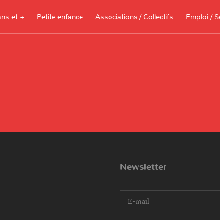
ans et +
Petite enfance
Associations / Collectifs
Emploi / S
Documents à télécharger, sites
ressources pour les parents et les
assistantes maternelles
Je recherche 
Je propose me
Newsletter
I agree terms and conditions