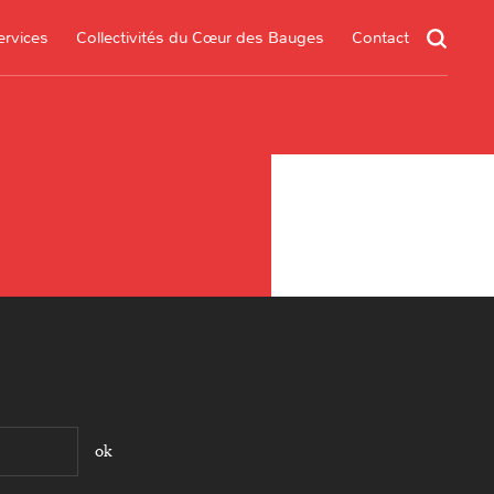
ervices
Collectivités du Cœur des Bauges
Contact
un service
s services
.*