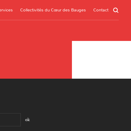
ervices
Collectivités du Cœur des Bauges
Contact
un service
s services
.*