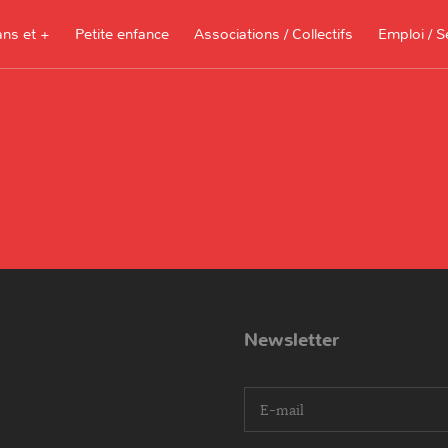
ans et +
Petite enfance
Associations / Collectifs
Emploi / S
Documents à télécharger, sites
ressources pour les parents et les
assistantes maternelles
Je recherche 
Je propose me
Newsletter
I agree terms and conditions