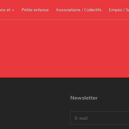
ans et +
Petite enfance
Associations / Collectifs
Emploi / S
Documents à télécharger, sites
ressources pour les parents et les
assistantes maternelles
Je recherche 
Je propose me
Newsletter
I agree terms and conditions