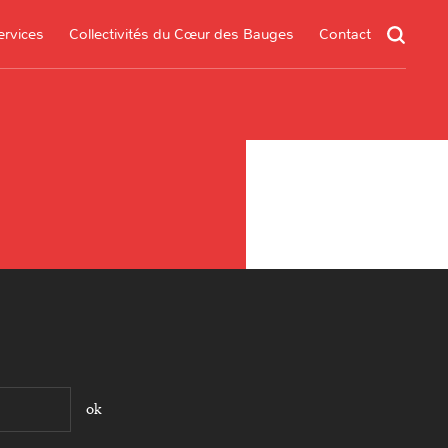
ervices
Collectivités du Cœur des Bauges
Contact
un service
s services
.*