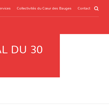
ervices
Collectivités du Cœur des Bauges
Contact
L DU 30
un service
s services