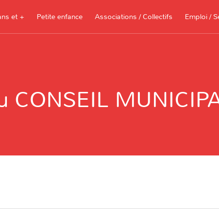
ans et +
Petite enfance
Associations / Collectifs
Emploi / S
Documents à télécharger, sites
ressources pour les parents et les
 CONSEIL MUNICIPA
assistantes maternelles
Je recherche 
Je propose me