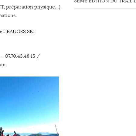
8EME EDITION DU TRAIL 
 VTT, préparation physique…).
mations.
et:
BAUGES SKI
 – 07.70.43.48.15 /
com