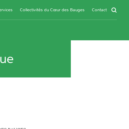
ervices
Collectivités du Cœur des Bauges
Contact
que
un service
s services