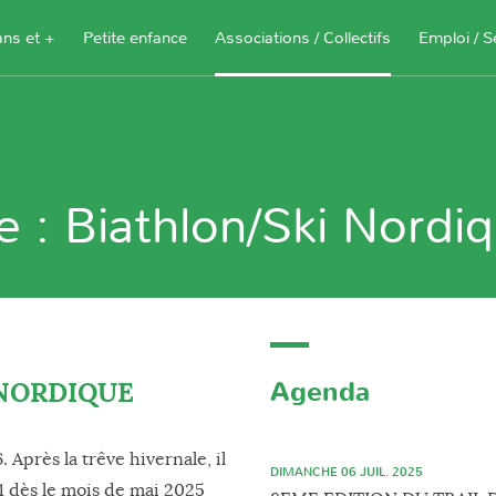
ans et +
Petite enfance
Associations / Collectifs
Emploi / S
Documents à télécharger, sites
ressources pour les parents et les
 : Biathlon/Ski Nordi
assistantes maternelles
Je recherche 
Je propose me
Agenda
 NORDIQUE
Après la trêve hivernale, il
DIMANCHE 06 JUIL. 2025
11 dès le mois de mai 2025