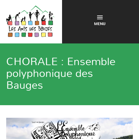
MENU
CHORALE : Ensemble
polyphonique des
Bauges